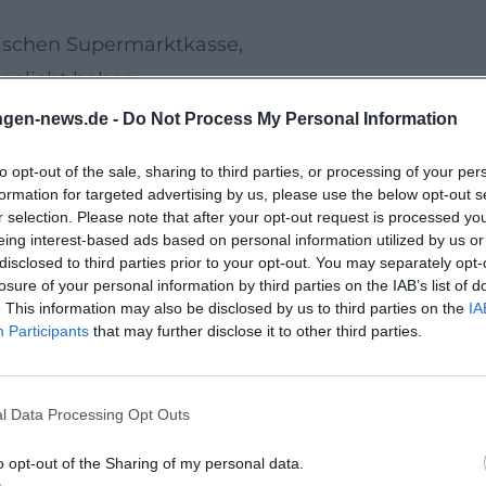
ischen Supermarktkasse,
nlicht heben.
e oder kleinem Ensemble verbinden – dort,
ngen-news.de -
Do Not Process My Personal Information
chmelzen.
to opt-out of the sale, sharing to third parties, or processing of your per
d Einsteigern ebenso wie routinierten
formation for targeted advertising by us, please use the below opt-out s
zen – oder bewusst Neues zu entdecken.
r selection. Please note that after your opt-out request is processed y
eing interest-based ads based on personal information utilized by us or
al, Kurtheater
disclosed to third parties prior to your opt-out. You may separately opt-
 den Abenden einen besonderen Rahmen –
losure of your personal information by third parties on the IAB’s list of
. This information may also be disclosed by us to third parties on the
IA
r:
Participants
that may further disclose it to other third parties.
ndrucksvoller Decke und exzellenter
Texte.
l Data Processing Opt Outs
nnen, fast klubartig – ideal für
.
o opt-out of the Sharing of my personal data.