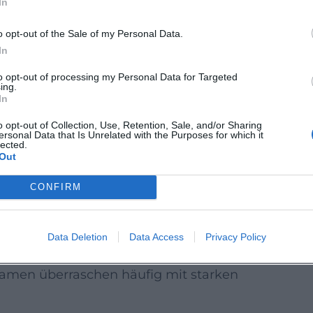
In
t theatraler Aura – geeignet für
o opt-out of the Sale of my Personal Data.
und der Innenstadt sind kurz, sodass vor
In
aniermomente entstehen.
to opt-out of processing my Personal Data for Targeted
ing.
In
hlt sich frühzeitige Organisation:
o opt-out of Collection, Use, Retention, Sale, and/or Sharing
ersonal Data that Is Unrelated with the Purposes for which it
nde sind schnell belegt; rechtzeitige
lected.
Out
 zentral. Ein kurzer Fußweg durch die
CONFIRM
ang im Kurpark, Einkehr in der Innenstadt
Data Deletion
Data Access
Privacy Policy
 den Abend ab.
amen überraschen häufig mit starken