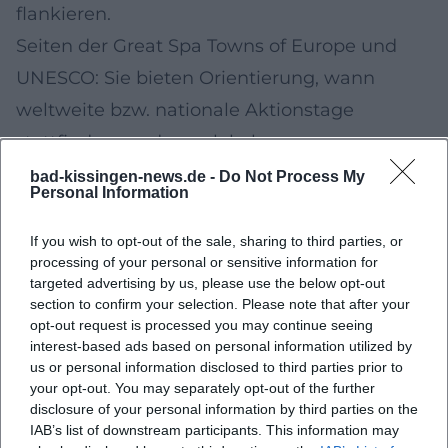
flankieren.
Seiten der Great Spa Towns of Europe und
UNESCO: Sie bieten Orientierung, wann
weltweite bzw. nationale Aktionstage
stattfinden, zu denen lokale
Programmpunkte in Bad Kissingen folgen
bad-kissingen-news.de -
Do Not Process My
Personal Information
können.
Newsletter und Social-Media-Kanäle lokaler
If you wish to opt-out of the sale, sharing to third parties, or
processing of your personal or sensitive information for
Boutiquen, Ateliers und der Tourist-
targeted advertising by us, please use the below opt-out
Information: Für kurzfristige Pop-ups,
section to confirm your selection. Please note that after your
opt-out request is processed you may continue seeing
verlängerte Öffnungszeiten und limitierte
interest-based ads based on personal information utilized by
Editionen.
us or personal information disclosed to third parties prior to
your opt-out. You may separately opt-out of the further
Planungstipps für deinen Besuch 2026–2027
disclosure of your personal information by third parties on the
Frühzeitig Kalender prüfen: Nutze die
IAB’s list of downstream participants. This information may