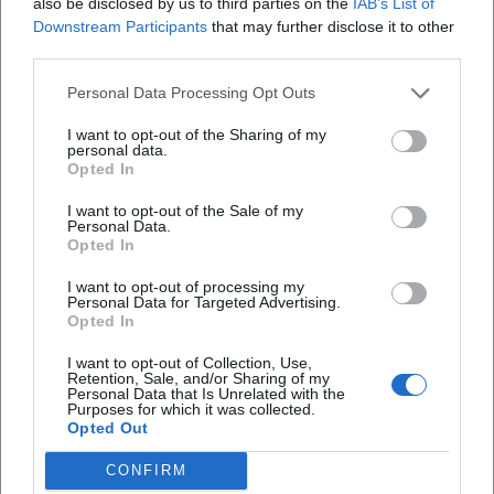
also be disclosed by us to third parties on the
IAB’s List of
offiziellen Links im Quellenverzeichnis und
Downstream Participants
that may further disclose it to other
setze Benachrichtigungen für neue Einträge.
third parties.
Zeitfenster mit Luft: Zwischen Terminen
Personal Data Processing Opt Outs
bleibt mehr Raum für individuelle
I want to opt-out of the Sharing of my
personal data.
Atelierbesuche und Gespräche mit
Opted In
Inhaberinnen und Inhabern.
I want to opt-out of the Sale of my
Saisonale Schwerpunkte verbinden: Plane
Personal Data.
Opted In
Design- und Handwerksanlässe mit Kur- und
I want to opt-out of processing my
Parkerlebnissen für ein stimmiges
Personal Data for Targeted Advertising.
Opted In
Gesamtbild.
I want to opt-out of Collection, Use,
Nach limitierten Serien fragen: Gerade rund
Retention, Sale, and/or Sharing of my
Personal Data that Is Unrelated with the
um Welterbe‑ und Denkmal‑Aktionstage
Purposes for which it was collected.
Opted Out
erscheinen öfter klein aufgelegte Stücke.
Barrierefreiheit und Ruhezeiten beachten:
CONFIRM