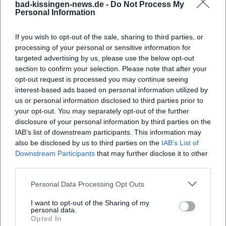
bad-kissingen-news.de -
Do Not Process My
2024/2025 mit „Frank am Freitag“ selbst vor der Kamera –
Personal Information
ein Entwicklungspfad, der Reichweite, Bühnenroutine und
redaktionelle Handschrift produktiv verbindet.
If you wish to opt-out of the sale, sharing to third parties, or
Aktuelle Projekte 2024–2026: Tour, TV, neues Programm
processing of your personal or sensitive information for
Seit 2023 tourt Frank großflächig mit „Wahrscheinlich
targeted advertising by us, please use the below opt-out
liegt’s an mir“ durch Deutschland und Österreich –
section to confirm your selection. Please note that after your
opt-out request is processed you may continue seeing
zahlreiche Termine 2025 sind ausverkauft oder ergänzt.
interest-based ads based on personal information utilized by
Gleichzeitig setzt der BR die Late-Night-Reihe „Frank am
us or personal information disclosed to third parties prior to
Freitag“ fort: 2025 lief Staffel 2 mit Gästen aus Musik, Film
your opt-out. You may separately opt-out of the further
und Comedy. Für 2026 kündigt Frank sein fünftes
disclosure of your personal information by third parties on the
Soloprogramm „Grüße aus Allegro Süd“ an, das bereits in
IAB’s list of downstream participants. This information may
renommierten Häusern und Festivals gelistet ist. Die
also be disclosed by us to third parties on the
IAB’s List of
strategische Verzahnung von Live-Tour, TV-Präsenz und
Downstream Participants
that may further disclose it to other
third parties.
Buchveröffentlichungen markiert die nächste Ausbaustufe
seiner Karriere.
Personal Data Processing Opt Outs
Kritische Rezeption: Zwischen Feuilleton-Lob und
Publikumsnähe
I want to opt-out of the Sharing of my
personal data.
Die Presse betont Franks „unbandige“ Bühnenenergie, sein
Opted In
„Feuerwerk“ an Pointen und die Mischung aus Charme und