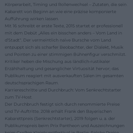
Körperarbeit, Timing und Rollenwechsel – Zutaten, die sein
Kabarett von Beginn an wie eine präzise komponierte
Aufführung wirken lassen.
Mit 16 schreibt er erste Texte, 2015 startet er professionell
mit dem Debüt „Alles ein bisschen anders – Vom Land in
d’Stadt“. Der vermeintlich naive Bursche vom Land
entpuppt sich als scharfer Beobachter, der Dialekt, Musik
und Pointen zu einer stimmigen Bühnenfigur verschmilzt.
Kritiker heben die Mischung aus ländlich-rustikaler
Erzählhaltung und gesanglicher Virtuosität hervor; das
Publikum reagiert mit ausverkauften Sälen im gesamten
deutschsprachigen Raum.
Karriereschritte und Durchbruch: Vom Senkrechtstarter
zum TV-Host
Der Durchbruch festigt sich durch renommierte Preise
und TV-Auftritte. 2018 erhält Frank den Bayerischen
Kabarettpreis (Senkrechtstarter), 2019 folgen u. a. der
Publikumspreis beim Prix Pantheon und Auszeichnungen
beim Großen Kleinkunstfestival in Berlin. Solche Preise