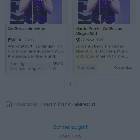
Großmaschinenkurs
Martin Frank - Grüße aus
Allegro Süd
16. Jul 2026
27. Nov 2026
Werkstattluft in Erlangen: Im
Landshut bekommt einen
Großmaschinenkurs lernst du
Abend voller Pointen, Musik
Kreissäge, Bandsäge und
und bayerischem Charme.
Dickenhobel ganz praktisch
Martin Frank bringt Allegro
Sonstige
35,00
kennen. 16.07.2026, ab 35
Süd am 27.11.2026 in die
Komödie
Kostenlos
Veranstaltungen
€
Euro. #Erlangen
Sparkassen-Arena. Eintritt frei!
#Comedy
1
Kuenstler
Martin Frank Kabarettist
Schnellzugriff
Über uns