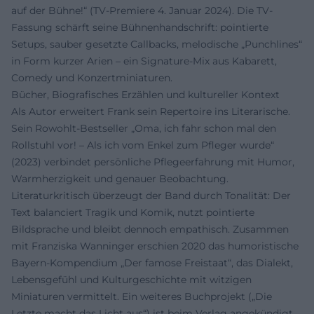
auf der Bühne!“ (TV-Premiere 4. Januar 2024). Die TV-
Fassung schärft seine Bühnenhandschrift: pointierte
Setups, sauber gesetzte Callbacks, melodische „Punchlines“
in Form kurzer Arien – ein Signature-Mix aus Kabarett,
Comedy und Konzertminiaturen.
Bücher, Biografisches Erzählen und kultureller Kontext
Als Autor erweitert Frank sein Repertoire ins Literarische.
Sein Rowohlt-Bestseller „Oma, ich fahr schon mal den
Rollstuhl vor! – Als ich vom Enkel zum Pfleger wurde“
(2023) verbindet persönliche Pflegeerfahrung mit Humor,
Warmherzigkeit und genauer Beobachtung.
Literaturkritisch überzeugt der Band durch Tonalität: Der
Text balanciert Tragik und Komik, nutzt pointierte
Bildsprache und bleibt dennoch empathisch. Zusammen
mit Franziska Wanninger erschien 2020 das humoristische
Bayern-Kompendium „Der famose Freistaat“, das Dialekt,
Lebensgefühl und Kulturgeschichte mit witzigen
Miniaturen vermittelt. Ein weiteres Buchprojekt („Die
Letzte macht das Licht aus“) ist beim Verlag angekündigt