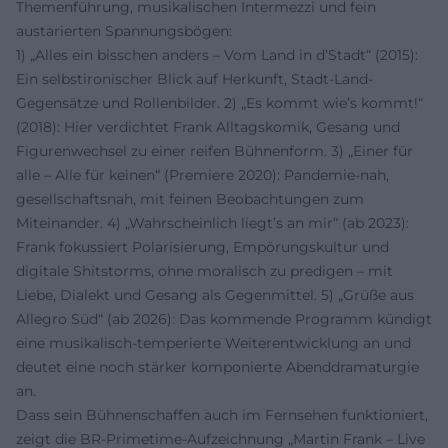
Themenführung, musikalischen Intermezzi und fein
austarierten Spannungsbögen:
1) „Alles ein bisschen anders – Vom Land in d’Stadt“ (2015):
Ein selbstironischer Blick auf Herkunft, Stadt-Land-
Gegensätze und Rollenbilder. 2) „Es kommt wie’s kommt!“
(2018): Hier verdichtet Frank Alltagskomik, Gesang und
Figurenwechsel zu einer reifen Bühnenform. 3) „Einer für
alle – Alle für keinen“ (Premiere 2020): Pandemie-nah,
gesellschaftsnah, mit feinen Beobachtungen zum
Miteinander. 4) „Wahrscheinlich liegt’s an mir“ (ab 2023):
Frank fokussiert Polarisierung, Empörungskultur und
digitale Shitstorms, ohne moralisch zu predigen – mit
Liebe, Dialekt und Gesang als Gegenmittel. 5) „Grüße aus
Allegro Süd“ (ab 2026): Das kommende Programm kündigt
eine musikalisch-temperierte Weiterentwicklung an und
deutet eine noch stärker komponierte Abenddramaturgie
an.
Dass sein Bühnenschaffen auch im Fernsehen funktioniert,
zeigt die BR-Primetime-Aufzeichnung „Martin Frank – Live