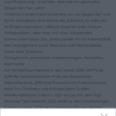
und Phrasierung – man hört, dass hier ein geschulter
Sänger den Text „setzt“.
Inhaltlich meidet Frank Schemata von „wir gegen die“ und
formt stattdessen eine Bühne des Zuhörens. Er reibt sich
an Empörungsrasanz, Lifestyle-Dogmen oder Diskurs-
Schlagworten – aber stets mit einer einladenden,
humorvollen Geste. Das unterscheidet ihn im Kabarettfeld:
Sein Arrangement sucht Resonanz statt Rechthaberei,
Ironie statt Zynismus.
Preisgekrönt und präsent: Auszeichnungen, Fernsehen,
Reichweite
Auf die Nachwuchspreise in den Jahren 2016–2017 folgt
2018 der Senkrechtstarter-Preis des Bayerischen
Kabarettpreises, 2019 eine Preisserie mit Publikumspreis
beim Prix Pantheon und Erfolgen beim Großen
Kleinkunstfestival in Berlin. 2021 wird er mit dem Sigi-
Sommer-Taler bedacht, 2022 erhält er den Unterföhringer
Publikumspreis, 2025 den Dialektpreis Bayern. Parallel
bleibt er regelmäßiger Gast in BR-Formaten und steht seit