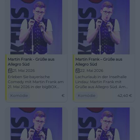
Martin Frank - Grüße aus
Martin Frank – Grüße aus
Allegro Süd
Allegro Süd
21. Mai 2026
22. Mai 2026
Erleben Sie bayerische
Lachurlaub in der Inselhalle
Comedy mit Martin Frank am
Lindau: Martin Frank mit
21. Mai 2026 in der bigBOX
Grüße aus Allegro Süd. Am
Allgäu.
22.05.2026, 19:30 Uhr, Tickets
Komödie
€
Komödie
42,40
€
ab ca. 42,40 €. Schlaues
Kabarett, starke Stimme,
beste Sicht. Jetzt Plätze
sichern! #ComedyLindau