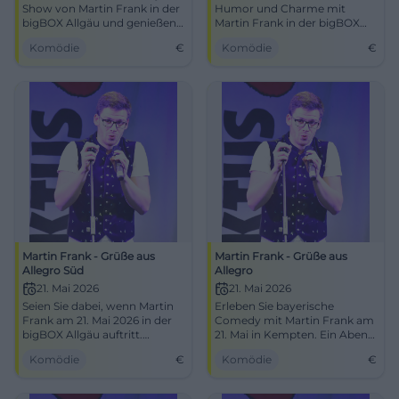
Show von Martin Frank in der
Humor und Charme mit
bigBOX Allgäu und genießen
Martin Frank in der bigBOX
Sie einen Abend voller Humor.
Allgäu, Kempten.
Komödie
€
Komödie
€
Martin Frank - Grüße aus
Martin Frank - Grüße aus
Allegro Süd
Allegro
21. Mai 2026
21. Mai 2026
Seien Sie dabei, wenn Martin
Erleben Sie bayerische
Frank am 21. Mai 2026 in der
Comedy mit Martin Frank am
bigBOX Allgäu auftritt.
21. Mai in Kempten. Ein Abend
Humorvoll, hintergründig und
voller Lachen und Musik
Komödie
€
Komödie
€
bayerisch.
erwartet Sie!