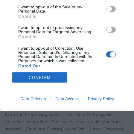
Selbstironie. Regionale und überregionale Medien
I want to opt-out of the Sale of my
Personal Data.
unterstreichen den besonderen Ton: bäuerlicher
Opted In
Hintergrund, urbane Perspektive, musikalische
I want to opt-out of processing my
Überraschungen. Live-Resonanzen reichen von Lachsalven
Personal Data for Targeted Advertising.
bis hin zu stillen Momenten, in denen sein Gesang einen
Opted In
neuen emotionalen Raum öffnet – ein Spektrum, das für
I want to opt-out of Collection, Use,
nachhaltige Wirkung im Saal sorgt.
Retention, Sale, and/or Sharing of my
Personal Data that Is Unrelated with the
Kultureller Einfluss und Einordnung
Purposes for which it was collected.
Martin Frank steht in einer bayerischen Kabaretttradition,
Opted Out
die Dialekt als künstlerische Ressource ernst nimmt und
CONFIRM
zugleich modernisiert. Sein Werk aktualisiert die Figur des
musikalischen Kabarettisten: Der Dialekt wird zur
Klangarchitektur, die Arie zum Stilmittel der Zuspitzung,
Data Deletion
Data Access
Privacy Policy
die Erzählung zum empathischen Brennglas. Zugleich
thematisiert er gesellschaftliche Spannungen – Stadt/Land,
Identität, Empörungskultur – mit einer Haltung, die
Gespräch ermöglicht. Das macht ihn auch als Moderator
attraktiv: „Frank am Freitag“ verknüpft Humor, Gespräch