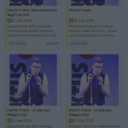
Martin Frank: Wahrscheinlich
Martin Frank
liegt‘s an mir
21. Jan 2026
23. Apr 2026
Bayerischer Witz, präzises
München bekommt einen
Timing und große Stimme:
Abend voller Pointen, Musik
Martin Frank entfacht in Hof
und bayerischem Charme.
ein intensives Lach-Erlebnis.
Martin Frank gastiert im FAT
Komödie
39,90
€
Komödie
Sichere dir jetzt deine Tickets
CAT mit Grüße aus Allegro
für einen Abend voller
Süd. #Comedy #München
Pointen, Publikumsreaktion
und kabarettistischer Klasse.
Martin Frank - Grüße aus
Martin Frank - Grüße aus
Allegro Süd
Allegro Süd
21. Mai 2026
21. Mai 2026
Besuchen Sie die Comedy-
Erleben Sie einen Abend voller