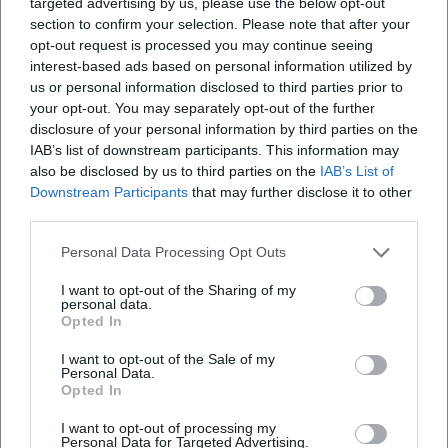
targeted advertising by us, please use the below opt-out
Charakteristisch ist die Produktionsqualität: saubere
section to confirm your selection. Please note that after your
Tonmischung, klarer Schnitt und eine Visualität, die die
opt-out request is processed you may continue seeing
didaktische Leitfrage nie aus dem Blick verliert. Ob DVD,
interest-based ads based on personal information utilized by
us or personal information disclosed to third parties prior to
Buch oder Podcast-Staffel – die Science Busters liefern
your opt-out. You may separately opt-out of the further
konsistente Qualitätssignale, die das Vertrauen des
disclosure of your personal information by third parties on the
Publikums festigen und die Marke im Kultur- und
IAB’s list of downstream participants. This information may
Bildungssektor positionieren.
also be disclosed by us to third parties on the
IAB’s List of
Kritische Rezeption, Preise und Anerkennungen
Downstream Participants
that may further disclose it to other
Die Gruppe wurde mehrfach ausgezeichnet – mit Preisen
third parties.
aus Kabarett, Volksbildung und
Personal Data Processing Opt Outs
Wissenschaftskommunikation. Diese Anerkennungen
würdigen vor allem die gelungene Balance aus
I want to opt-out of the Sharing of my
Entertainment und Evidenz: Die Science Busters
personal data.
Opted In
vermitteln komplexe Inhalte mit satirischer Präzision, ohne
in Vereinfachung zu kippen. Medienporträts betonen die
I want to opt-out of the Sale of my
Personal Data.
Rolle von Humor als Türöffner: Lachen schafft
Opted In
Aufmerksamkeit, senkt Hürden und stärkt die Bereitschaft,
wissenschaftliche Argumente auszuhalten – gerade bei
I want to opt-out of processing my
Personal Data for Targeted Advertising.