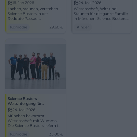
Fortgeschrittene – Die
16. Jan 2026
24. Mai 2026
Wissenschaft vom Ende
Lachen, staunen, verstehen –
Wissenschaft, Witz und
Science Busters in der
Staunen für die ganze Familie
Redoute Passau:
in München: Science Busters
Experimente, Satire, starke
for Kids bringt Lernspaß und
Komödie
29,60
€
Kinder
Bilder. 16.01.2026, 20:00 Uhr,
Kinderlachen ins
Tickets ab 29,60 €. Wissen
Lustspielhaus. #Familienzeit
erleben – jetzt buchen!
#ScienceBusters
Science Busters -
Weltuntergang für
Fortgeschrittene
24. Mai 2026
München bekommt
Wissenschaft mit Wumms:
Die Science Busters liefern im
Lustspielhaus kluge Comedy,
Komödie
35,00
€
starke Pointen und großes