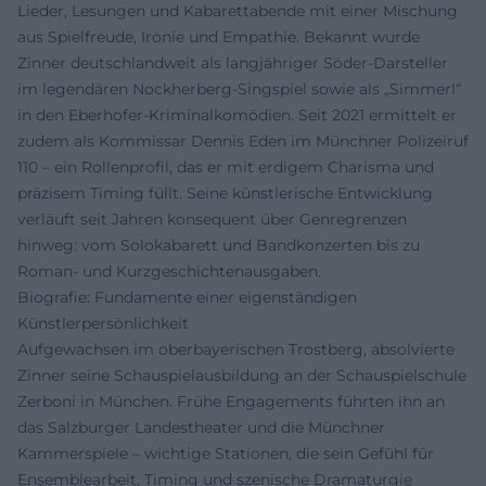
Lieder, Lesungen und Kabarettabende mit einer Mischung
aus Spielfreude, Ironie und Empathie. Bekannt wurde
Zinner deutschlandweit als langjähriger Söder-Darsteller
im legendären Nockherberg-Singspiel sowie als „Simmerl“
in den Eberhofer-Kriminalkomödien. Seit 2021 ermittelt er
zudem als Kommissar Dennis Eden im Münchner Polizeiruf
110 – ein Rollenprofil, das er mit erdigem Charisma und
präzisem Timing füllt. Seine künstlerische Entwicklung
verläuft seit Jahren konsequent über Genregrenzen
hinweg: vom Solokabarett und Bandkonzerten bis zu
Roman- und Kurzgeschichtenausgaben.
Biografie: Fundamente einer eigenständigen
Künstlerpersönlichkeit
Aufgewachsen im oberbayerischen Trostberg, absolvierte
Zinner seine Schauspielausbildung an der Schauspielschule
Zerboni in München. Frühe Engagements führten ihn an
das Salzburger Landestheater und die Münchner
Kammerspiele – wichtige Stationen, die sein Gefühl für
Ensemblearbeit, Timing und szenische Dramaturgie