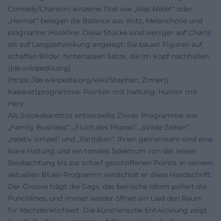
Comedy/Chanson; einzelne Titel wie „Was bleibt“ oder
„Heimat“ belegen die Balance aus Witz, Melancholie und
prägnanter Hookline. Diese Stücke sind weniger auf Charts
als auf Langzeitwirkung angelegt: Sie bauen Figuren auf,
schaffen Bilder, hinterlassen Sätze, die im Kopf nachhallen.
([de.wikipedia.org]
(https://de.wikipedia.org/wiki/Stephan_Zinner))
Kabarettprogramme: Pointen mit Haltung, Humor mit
Herz
Als Solokabarettist entwickelte Zinner Programme wie
„Family Business“, „Fluch des Pharao“, „Wilde Zeiten“,
„relativ simpel“ und „Raritäten“. Ihnen gemeinsam sind eine
klare Haltung und ein tonales Spektrum von der leisen
Beobachtung bis zur scharf geschliffenen Pointe. In seinem
aktuellen Blues-Programm verdichtet er diese Handschrift:
Der Groove trägt die Gags, das bairische Idiom poliert die
Punchlines, und immer wieder öffnet ein Lied den Raum
für Nachdenklichkeit. Die künstlerische Entwicklung zeigt