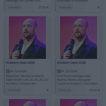
Melange mit Zinner und
Künstlern in Ansbach!
Leonhardsberger – klangvoll,
Literatur
27,00
€
Festivals
€
pointiert, nahbar. Ein Abend
zwischen Kaffeehauskultur,
Wirtshauspoesie und
erstklassiger Lesungs-
Atmosphäre.
Ansbach Open 2026
Ansbach Open 2026
24. Jul 2026
24. Jul 2026
Besuchen Sie das Ansbach
Drei Sommertage voller
Open 2026 vom 24. bis 26. Juli
Bühne, Beats und guter
auf dem Campus der
Laune in Ansbach: Das Open-
Hochschule Ansbach und
Air-Festival bringt Musik,
Festivals
€
Festivals
43,00
€
erleben Sie Musik und Humor
Humor und
unter freiem Himmel.
Familienmomente
zusammen. 24.–26. Juli 2026,
Tickets ab 43 Euro.