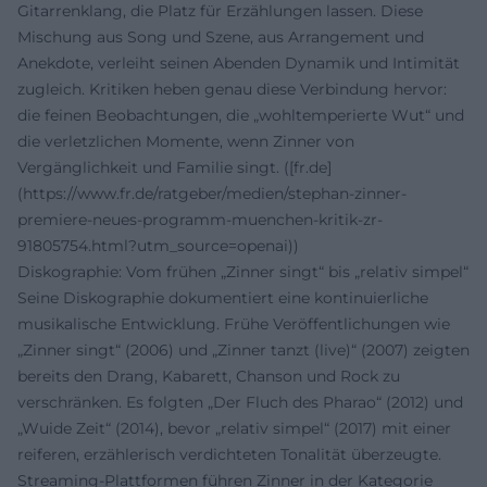
Gitarrenklang, die Platz für Erzählungen lassen. Diese
Mischung aus Song und Szene, aus Arrangement und
Anekdote, verleiht seinen Abenden Dynamik und Intimität
zugleich. Kritiken heben genau diese Verbindung hervor:
die feinen Beobachtungen, die „wohltemperierte Wut“ und
die verletzlichen Momente, wenn Zinner von
Vergänglichkeit und Familie singt. ([fr.de]
(https://www.fr.de/ratgeber/medien/stephan-zinner-
premiere-neues-programm-muenchen-kritik-zr-
91805754.html?utm_source=openai))
Diskographie: Vom frühen „Zinner singt“ bis „relativ simpel“
Seine Diskographie dokumentiert eine kontinuierliche
musikalische Entwicklung. Frühe Veröffentlichungen wie
„Zinner singt“ (2006) und „Zinner tanzt (live)“ (2007) zeigten
bereits den Drang, Kabarett, Chanson und Rock zu
verschränken. Es folgten „Der Fluch des Pharao“ (2012) und
„Wuide Zeit“ (2014), bevor „relativ simpel“ (2017) mit einer
reiferen, erzählerisch verdichteten Tonalität überzeugte.
Streaming-Plattformen führen Zinner in der Kategorie