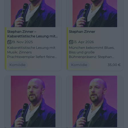
Stephan Zinner –
Stephan Zinner
Kabarettistische Lesung mit
Musik: Prachtexemplar
19. Nov 2025
13. Apr 2026
Kabarettistische Lesung mit
München bekommt Blues,
Musik: Zinners
Biss und große
Prachtexemplar liefert feine
Bühnenpräsenz: Stephan
Pointen, Timing und
Zinner spielt sein Solo im
Komödie
Komödie
35,00
€
Publikumsreaktion in der
Lustspielhaus. 13.04.2026, ab
intimen NUTS-Atmosphäre.
35 €. #Comedy #Kabarett
Traunstein bekommt eine
Show mit Herz, Wortwitz und
Groove.