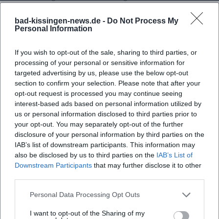
Qualität
Für sein Kabarett und seine Bühnenarbeit wurde Zinner
bad-kissingen-news.de -
Do Not Process My
Personal Information
mehrfach ausgezeichnet. Der Sonderpreis des Deutschen
Kabarettpreises (2016) würdigte seine eigenständige
If you wish to opt-out of the sale, sharing to third parties, or
Stimme in der deutschen Kleinkunst. Der Bayerische
processing of your personal or sensitive information for
Kabarettpreis (Musikpreis, 2019) – gemeinsam mit Hannes
targeted advertising by us, please use the below opt-out
Ringlstetter – stellte die Musikalität und das
section to confirm your selection. Please note that after your
songdramaturgische Gespür der beiden heraus. Hinzu
opt-out request is processed you may continue seeing
kommen TV-Nominierungen und kulturregionale
interest-based ads based on personal information utilized by
us or personal information disclosed to third parties prior to
Ehrungen, die seine Bandbreite zwischen Musik, Literatur
your opt-out. You may separately opt-out of the further
und Schauspiel sichtbar machen. Die Berufung zum
disclosure of your personal information by third parties on the
Nockherberg-Fastenprediger 2026 interpretiert die Szene
IAB’s list of downstream participants. This information may
nicht nur als Ritterschlag, sondern als Signal, dass Zinners
also be disclosed by us to third parties on the
IAB’s List of
Mischung aus Musikalität, satirischer Präzision und Wärme
Downstream Participants
that may further disclose it to other
einen gesellschaftlichen Nerv trifft. ([de.wikipedia.org]
third parties.
(https://de.wikipedia.org/wiki/Stephan_Zinner))
Personal Data Processing Opt Outs
Stil und Einfluss: Zwischen Blueserzählung und bairischer
Lakonie
I want to opt-out of the Sharing of my