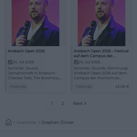
#AnsbachOpen
Ansbach Open 2026
Ansbach Open 2026 – Festival
auf dem Campus der
Hochschule Ansbach
24. Jul 2026
24. Jul 2026
Sommer, Sound,
Sommer, Sounds, Stimmung:
Gemeinschaft in Ansbach:
Ansbach Open 2026 auf dem
Checker Tobi, The BossHoss,
Campus der Hochschule
KAMRAD & Madeline Juno.
Ansbach. Von Kinder-Show
Festivals
Festivals
43,00
€
24.–26.07., zentraler Campus,
bis Rock-Headliner. 24.–26.07.,
kurze Wege. Erlebe Festival-
Tickets ab 43 €. Erlebe das
Atmosphäre live – jetzt
Festival live – jetzt buchen!
planen! #AnsbachOpen
#AnsbachOpen
1
2
Next
Kuenstler
Stephan Zinner