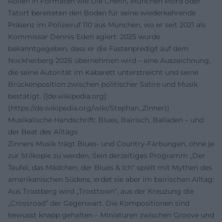
Rollen in Formaten wie Die Chefin, München Mord oder
Tatort bereiteten den Boden für seine wiederkehrende
Präsenz im Polizeiruf 110 aus München, wo er seit 2021 als
Kommissar Dennis Eden agiert. 2025 wurde
bekanntgegeben, dass er die Fastenpredigt auf dem
Nockherberg 2026 übernehmen wird – eine Auszeichnung,
die seine Autorität im Kabarett unterstreicht und seine
Brückenposition zwischen politischer Satire und Musik
bestätigt. ([de.wikipedia.org]
(https://de.wikipedia.org/wiki/Stephan_Zinner))
Musikalische Handschrift: Blues, Bairisch, Balladen – und
der Beat des Alltags
Zinners Musik trägt Blues- und Country-Färbungen, ohne je
zur Stilkopie zu werden. Sein derzeitiges Programm „Der
Teufel, das Mädchen, der Blues & Ich“ spielt mit Mythen des
amerikanischen Südens, erdet sie aber im bairischen Alltag:
Aus Trostberg wird „Trosttown“, aus der Kreuzung die
„Crossroad“ der Gegenwart. Die Kompositionen sind
bewusst knapp gehalten – Miniaturen zwischen Groove und