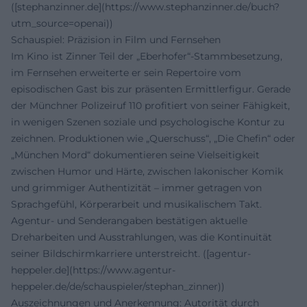
([stephanzinner.de](https://www.stephanzinner.de/buch?
utm_source=openai))
Schauspiel: Präzision in Film und Fernsehen
Im Kino ist Zinner Teil der „Eberhofer“-Stammbesetzung,
im Fernsehen erweiterte er sein Repertoire vom
episodischen Gast bis zur präsenten Ermittlerfigur. Gerade
der Münchner Polizeiruf 110 profitiert von seiner Fähigkeit,
in wenigen Szenen soziale und psychologische Kontur zu
zeichnen. Produktionen wie „Querschuss“, „Die Chefin“ oder
„München Mord“ dokumentieren seine Vielseitigkeit
zwischen Humor und Härte, zwischen lakonischer Komik
und grimmiger Authentizität – immer getragen von
Sprachgefühl, Körperarbeit und musikalischem Takt.
Agentur- und Senderangaben bestätigen aktuelle
Dreharbeiten und Ausstrahlungen, was die Kontinuität
seiner Bildschirmkarriere unterstreicht. ([agentur-
heppeler.de](https://www.agentur-
heppeler.de/de/schauspieler/stephan_zinner))
Auszeichnungen und Anerkennung: Autorität durch