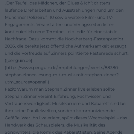
„Der Teufel, das Mädchen, der Blues & Ich“; drittens
laufende Dreharbeiten und Ausstrahlungen rund um den
Münchner Polizeiruf 110 sowie weitere Film- und TV-
Engagements. Veranstalter- und Verlagsseiten listen
kontinuierlich neue Termine – ein Indiz für eine stabile
Nachfrage. Dazu kommt die Nockherberg-Fastenpredigt
2026, die bereits jetzt öffentliche Aufmerksamkeit erzeugt
und die Vorfreude auf Zinners pointierte Fastenrede schürt.
([penguin.de]
(https://www.penguin.de/empfehlungen/events/88380-
stephan-zinner-lesung-mit-musik-mit-stephan-zinner?
utm_source=openai))
Fazit: Warum man Stephan Zinner live erleben sollte
Stephan Zinner vereint Erfahrung, Fachwissen und
Vertrauenswürdigkeit: Musikkarriere und Kabarett sind bei
ihm keine Parallelwelten, sondern kommunizierende
Gefäße. Wer ihn live erlebt, spürt dieses Wechselspiel – das
Handwerk des Schauspielers, die Musikalität des
Songwriters, die Komik des Kabarettisten. Seine Abende