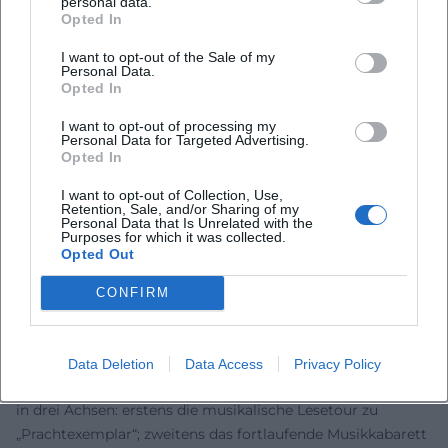
Zinners Genreverständnis folgt weniger Schubladen als
personal data.
Opted In
Stimmungen. Komposition und Arrangement bleiben
zugänglich – Gitarren, Harp, gelegentliche Bläserfarben –,
I want to opt-out of the Sale of my
Personal Data.
doch der semantische Fokus liegt auf dem Text. Sein
Opted In
Bairisch ist stilbildend, nie ausgrenzend; es verleiht den
Geschichten Textur und Rhythmus. In der Produktion
I want to opt-out of processing my
Personal Data for Targeted Advertising.
seiner Alben suchte er stets nach einem analogen, warmen
Opted In
Klangbild, das Raum für Stimme und Sprache lässt.
Kulturell wirkt er als Übersetzer: Er holt globale Motive
I want to opt-out of Collection, Use,
Retention, Sale, and/or Sharing of my
(Blues, Road, Mythos) nach Oberbayern, erdet sie im Hier
Personal Data that Is Unrelated with the
Purposes for which it was collected.
und Jetzt und erzählt sie neu – ein Ansatz, der sowohl
Opted Out
Feuilleton als auch Publikum überzeugt. ([fr.de]
(https://www.fr.de/ratgeber/medien/stephan-zinner-
CONFIRM
premiere-neues-programm-muenchen-kritik-zr-
91805754.html?utm_source=openai))
Aktuelle Projekte: Touren, Lesungen, Fernseharbeit
Data Deletion
Data Access
Privacy Policy
Zwischen 2024 und 2026 bündelt Zinner seine Aktivitäten
in drei Achsen: erstens die musikalische Lesetour zu
„Prachtexemplar“; zweitens das fortlaufende Musikkabarett