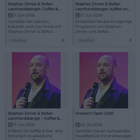
Stephan Zinner & Stefan
Stephan Zinner & Stefan
Leonhardsberger: Coffee &
Leonhardsberger: Kaffee und
Beer
Bier
17. Jun 2026
17. Jun 2026
Genießen Sie Literatur,
Entdecken Sie das einzigartige
Kabarett und Live-Musik mit
Programm von Stephan
Stephan Zinner & Stefan
Zinner und Stefan
Leonhardsberger in
Leonhardsberger am 17. Juni
Literatur
€
Literatur
€
Traunstein.
2026 in Traunstein.
Stephan Zinner & Stefan
Ansbach Open 2026
Leonhardsberger – Kaffee &
Bier
17. Jun 2026
24. Jul 2026
Erleben Sie Kaffee & Bier: eine
Genießen Sie ein aufregendes
literarisch-musikalische
Musikfestival mit erstklassigen