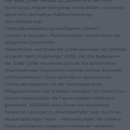
hier Reife: Zinner vertraut auf Ökonomie in der Form –
kurze Songs, knappe Übergänge, starke Bilder – und erzielt
damit eine nachhaltige Publikumswirkung.
([de.wikipedia.org]
(https://de.wikipedia.org/wiki/Stephan_Zinner))
Literatur & Lesungen: „Prachtexemplar“ und die Kunst der
alltäglichen Geschichten
Neben Bühne und Studio hat Zinner das Papier als Spielfeld
entdeckt. Nach „Flugmango“ (2015) und „Die Badewanne
des Todes“ (2018) erschienen 2024 die Kurzgeschichten
„Prachtexemplar: Geschichten zwischen Bühne, Baumarkt
und Familientisch“. Darin verbindet er das komische
Timing des Kabaretts mit der Genauigkeit eines
Alltagschronisten. Der Erzählton changiert von herzlich rau
bis still melancholisch, die Figuren bleiben mitfühlend
gezeichnet. 2025/2026 tourt Zinner mit musikalisch
flankierten Lesungen zu „Prachtexemplar“ quer durch den
deutschsprachigen Raum – Veranstaltungen, die Literatur,
Musik und Kabarett organisch miteinander verzahnen.