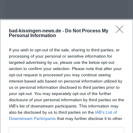
bad-kissingen-news.de -
Do Not Process My
Personal Information
Häufig gestellte Fragen
If you wish to opt-out of the sale, sharing to third parties, or
processing of your personal or sensitive information for
targeted advertising by us, please use the below opt-out
section to confirm your selection. Please note that after your
Wann beginnt der Kantatengottesdienst?
opt-out request is processed you may continue seeing
interest-based ads based on personal information utilized by
us or personal information disclosed to third parties prior to
Wo findet die Veranstaltung statt?
your opt-out. You may separately opt-out of the further
disclosure of your personal information by third parties on the
Was kann ich bei dem Gottesdienst erwarten?
IAB’s list of downstream participants. This information may
also be disclosed by us to third parties on the
IAB’s List of
Downstream Participants
that may further disclose it to other
Wie viel kostet der Eintritt?
third parties.