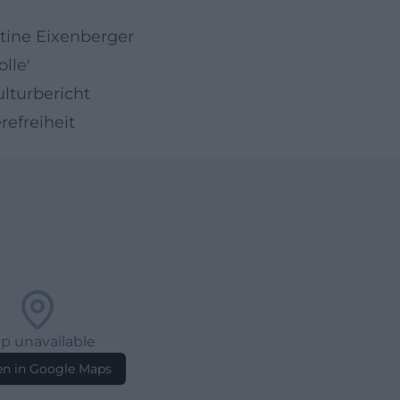
stine Eixenberger
lle'
ulturbericht
efreiheit
p unavailable
n in Google Maps