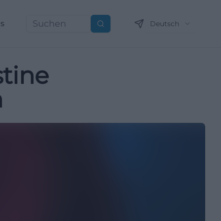
ns
Deutsch
Suchen
stine
n