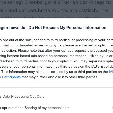
te zerlegt Eixenberger die Tücken des Alltags zu
l – und der berühmte Krümel am Esstisch. Ihre
bilds: Das Große im Kleinen, das Private im
aus präzisen Szenenwechseln, das Publikumslache
ngen-news.de -
Do Not Process My Personal Information
to opt-out of the sale, sharing to third parties, or processing of your per
heaterkunst
formation for targeted advertising by us, please use the below opt-out s
htstimmungen und klare Akustik die Nuancen von
r selection. Please note that after your opt-out request is processed y
eing interest-based ads based on personal information utilized by us or
eiben minimalistisch, die Bühnenmittel
disclosed to third parties prior to your opt-out. You may separately opt-
urenwechsel und die Körperlichkeit ihrer Spielweis
losure of your personal information by third parties on the IAB’s list of
. This information may also be disclosed by us to third parties on the
IA
jede Zäsur atmet: ein konzentriertes Bühnenerlebnis
Participants
that may further disclose it to other third parties.
erprobte Schauspielerin verbindet sie Temperamen
l Data Processing Opt Outs
gramm: Figurenzeichnung, Tempowechsel, souverän
on: herzhaftes Lachen, das in zustimmendes
o opt-out of the Sharing of my personal data.