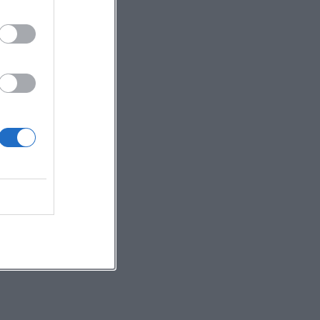
m.
ter