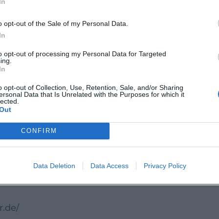
In
o opt-out of the Sale of my Personal Data.
eindeutig: Volle Kontrolle begeistert das Publiku
In
erung, die unter die Haut geht!'
to opt-out of processing my Personal Data for Targeted
ing.
In
er gehen lässt. Christine Eixenberger verwandelt
o opt-out of Collection, Use, Retention, Sale, and/or Sharing
ersonal Data that Is Unrelated with the Purposes for which it
Wärme und perfektem Timing. Erleben Sie diese
lected.
Out
und gesellschaftlichem Tiefgang live im Kurthea
CONFIRM
:
istineeixenberger/
Data Deletion
Data Access
Privacy Policy
r.de/