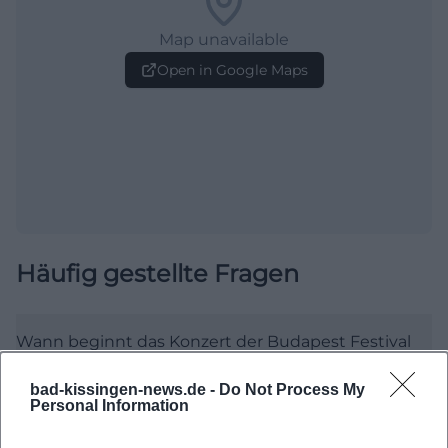
Map unavailable
Open in Google Maps
Häufig gestellte Fragen
Wann beginnt das Konzert der Budapest Festival
Orchestra?
bad-kissingen-news.de -
Do Not Process My
Personal Information
Wo befindet sich der Max-Littmann-Saal?