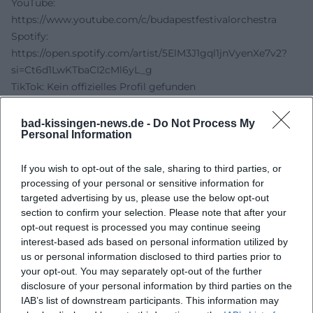
YouTube:
https://www.youtube.com/c/budapestfestivalorchestra
Spotify:
https://open.spotify.com/artist/5ElM3J1gql1jnVyenXe7v2?
si=Ct6d1LwKTbaCI2cMl6yL_g
TikTok: Kein offizielles Profil gefunden
Quellen:
Kissinger Sommer - Package A1
bad-kissingen-news.de -
Do Not Process My
Personal Information
Kissinger Sommer - Concerts 2026
Kissinger Sommer - Official Festival Website
If you wish to opt-out of the sale, sharing to third parties, or
Kissinger Sommer - Accessibility
processing of your personal or sensitive information for
Budapest Festival Orchestra - Official Website
targeted advertising by us, please use the below opt-out
Budapest Festival Orchestra - Linktree
section to confirm your selection. Please note that after your
opt-out request is processed you may continue seeing
interest-based ads based on personal information utilized by
us or personal information disclosed to third parties prior to
your opt-out. You may separately opt-out of the further
disclosure of your personal information by third parties on the
IAB’s list of downstream participants. This information may