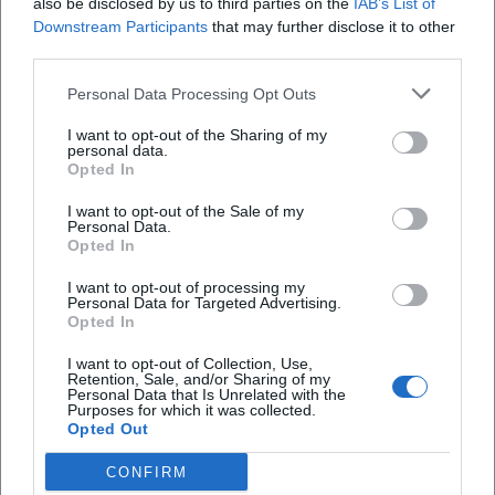
also be disclosed by us to third parties on the
IAB’s List of
Downstream Participants
that may further disclose it to other
third parties.
Map unavailable
Personal Data Processing Opt Outs
Open in Google Maps
I want to opt-out of the Sharing of my
personal data.
Opted In
I want to opt-out of the Sale of my
Personal Data.
Opted In
I want to opt-out of processing my
Personal Data for Targeted Advertising.
Opted In
Häufig gestellte Fragen
I want to opt-out of Collection, Use,
Retention, Sale, and/or Sharing of my
Personal Data that Is Unrelated with the
Purposes for which it was collected.
Wann beginnt das Eröffnungskonzert?
Opted Out
CONFIRM
Wo findet das Konzert statt?