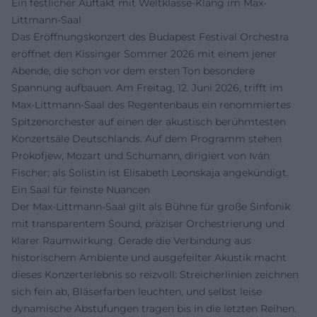
Ein festlicher Auftakt mit Weltklasse-Klang im Max-
Littmann-Saal
Das Eröffnungskonzert des Budapest Festival Orchestra
eröffnet den Kissinger Sommer 2026 mit einem jener
Abende, die schon vor dem ersten Ton besondere
Spannung aufbauen. Am Freitag, 12. Juni 2026, trifft im
Max-Littmann-Saal des Regentenbaus ein renommiertes
Spitzenorchester auf einen der akustisch berühmtesten
Konzertsäle Deutschlands. Auf dem Programm stehen
Prokofjew, Mozart und Schumann, dirigiert von Iván
Fischer; als Solistin ist Elisabeth Leonskaja angekündigt.
Ein Saal für feinste Nuancen
Der Max-Littmann-Saal gilt als Bühne für große Sinfonik
mit transparentem Sound, präziser Orchestrierung und
klarer Raumwirkung. Gerade die Verbindung aus
historischem Ambiente und ausgefeilter Akustik macht
dieses Konzerterlebnis so reizvoll: Streicherlinien zeichnen
sich fein ab, Bläserfarben leuchten, und selbst leise
dynamische Abstufungen tragen bis in die letzten Reihen.