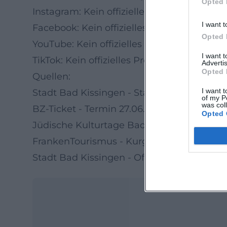
Opted 
Instagram: Kein offizielles Profil gefunden
I want t
Facebook: Kein offizielles Profil gefunden
Opted 
YouTube: Kein offizielles Profil gefunden
I want 
TikTok: Kein offizielles Profil gefunden
Advertis
Opted 
Quellen:
I want t
Stadt Bad Kissingen - Stadtführung Auf j
of my P
was col
BZ-Ticket - Termin 27.06.2026, 13:00 Uhr
Opted 
Jüdische Kulturtage Bad Kissingen 2025 -
FrankenTourismus - Kurgarten Bad Kissin
Stadt Bad Kissingen - Offizielle Stadtseite