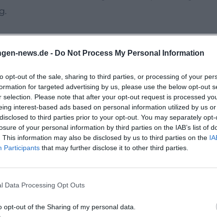
g.
enbau, Wandelhalle und Regentenbau rahmt die
ngen-news.de -
Do Not Process My Personal Information
ird Stadtgeschichte zur Atmosphäre: Stein,
n sich zu einem dichten Gesamtbild.
to opt-out of the sale, sharing to third parties, or processing of your per
formation for targeted advertising by us, please use the below opt-out s
r selection. Please note that after your opt-out request is processed y
st-Information im Arkadenbau am Kurgarten. Die
eing interest-based ads based on personal information utilized by us or
disclosed to third parties prior to your opt-out. You may separately opt-
gnet sich für kulturinteressierte Gäste, die gut 
losure of your personal information by third parties on the IAB’s list of
tige Anmeldung empfohlen.
. This information may also be disclosed by us to third parties on the
IA
Participants
that may further disclose it to other third parties.
dtführung, die jüdische Geschichte mit präziser
rn verbindet. Sichern Sie sich jetzt Ihren Platz
l Data Processing Opt Outs
uen Augen.
o opt-out of the Sharing of my personal data.
ad Bad Kissingen: