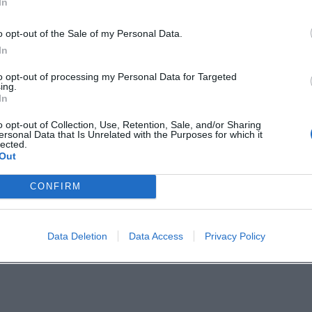
In
o opt-out of the Sale of my Personal Data.
In
to opt-out of processing my Personal Data for Targeted
ing.
In
o opt-out of Collection, Use, Retention, Sale, and/or Sharing
üdischen Spuren
ersonal Data that Is Unrelated with the Purposes for which it
lected.
Out
 Führung mit Marlies Walter
CONFIRM
gen
Data Deletion
Data Access
Privacy Policy