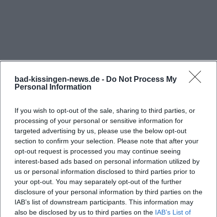
Fotos und Eindrücke: Park, Appartements und Café
auf einen Blick
Wer einen ersten Eindruck gewinnen möchte,
beginnt idealerweise mit der offiziellen Fotogalerie:
Sie zeigt gezielt jene Bereiche, die bei der
Entscheidung für das Service-Wohnen oder für
bad-kissingen-news.de -
Do Not Process My
Personal Information
eine Feierlichkeit wichtig sind. In der Kategorie
Premium-Wohnen wird deutlich, wie großzügig
If you wish to opt-out of the sale, sharing to third parties, or
und hell die Appartements geschnitten sind und
processing of your personal or sensitive information for
wie viele Wohnungen über schöne Ausblicke in
targeted advertising by us, please use the below opt-out
section to confirm your selection. Please note that after your
den Park oder Richtung Stadt verfügen. Das
opt-out request is processed you may continue seeing
Frequently Asked Questions
Spektrum reicht von kompakten Einheiten bis zu
interest-based ads based on personal information utilized by
weitläufigeren Grundrissen mit mehreren Zimmern
us or personal information disclosed to third parties prior to
your opt-out. You may separately opt-out of the further
– stets verbunden mit dem Komfort eines
Wo finde ich aktuelle Fotos der Seniorenresidenz
disclosure of your personal information by third parties on the
gehobenen Services. Die Bildserie Park führt durch
Parkwohnstift?
IAB’s list of downstream participants. This information may
die hauseigene Grünanlage mit Spazierwegen,
also be disclosed by us to third parties on the
IAB’s List of