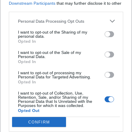
Downstream Participants
that may further disclose it to other
Blumeninseln, Teichen, Bocciabahn, Minigolf,
Gibt es Räume für Feierlichkeiten und wie viele
third parties.
Schach und Vogelvolieren. Genau diese
Personen passen hinein?
Parkstruktur macht das Parkwohnstift so
Personal Data Processing Opt Outs
besonders: Sie lädt zu täglichen Runden, zu kleinen
Wie erreiche ich das Parkwohnstift mit
I want to opt-out of the Sharing of my
öffentlichen Verkehrsmitteln?
personal data.
Auszeiten auf Bänken im Schatten alter Bäume
Opted In
und zu niederschwelligen Begegnungen mit
I want to opt-out of the Sale of my
Wo kann ich in Bad Kissingen parken, wenn ich
Nachbarn und Gästen ein. Wer Kultur und
Personal Data.
das Parkwohnstift besuche?
Opted In
Geselligkeit mag, klickt auf die Galerie
Veranstaltungen: Sie dokumentiert Konzerte,
I want to opt-out of processing my
Hat das Parkwohnstift stationäre Pflegeplätze?
Personal Data for Targeted Advertising.
Lesungen, Gesprächsrunden und gesellige Abende,
Opted In
die regelmäßig stattfinden und die Lebensqualität
I want to opt-out of Collection, Use,
Welche Ausstattung bietet die Residenz den
spürbar erhöhen. Ebenfalls in Bildern erlebbar wird
Retention, Sale, and/or Sharing of my
Bewohnerinnen und Bewohnern?
Personal Data that Is Unrelated with the
das Thema Konditorei: Festliche Torten, feine
Purposes for which it was collected.
Opted Out
Schnitten und klassische Kuchen sind ein fester
Bestandteil des Hauses – vor Ort im Terrassencafé
CONFIRM
Reviews
oder auf Wunsch auch als Bestellung für private