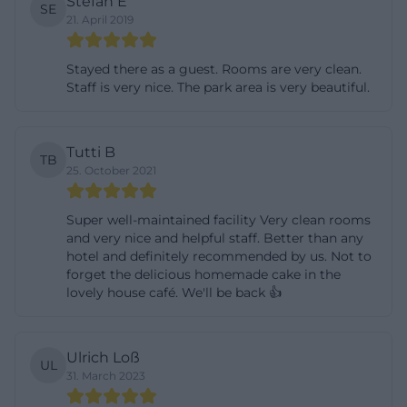
Stefan E
SE
hohem Niveau – mit der Freiheit, den eigenen
21. April 2019
Alltag selbstbestimmt zu gestalten und den
Rückhalt eines professionellen Teams zu nutzen,
Stayed there as a guest. Rooms are very clean.
Staff is very nice. The park area is very beautiful.
wenn Hilfe gewünscht ist. Insgesamt stehen 274
Appartements zur Verfügung. Die Größen reichen,
je nach Wohnungstyp, von etwa 32 bis 96
Tutti B
TB
Quadratmetern. Damit finden Alleinstehende
25. October 2021
ebenso wie Paare passende Lösungen. Im
monatlichen Entgelt sind Service-Leistungen
Super well-maintained facility Very clean rooms
and very nice and helpful staff. Better than any
enthalten, die den Alltag spürbar erleichtern: etwa
hotel and definitely recommended by us. Not to
ein tägliches Mittagessen mit mehrgängigen
forget the delicious homemade cake in the
Wahlmenüs, die regelmäßige Reinigung der
lovely house café. We'll be back 👍
Wohnung sowie weitere Dienstleistungen nach
Bedarf. Viele Bewohnerinnen und Bewohner
Ulrich Loß
UL
schätzen die Mischung aus Privatsphäre und
31. March 2023
Gemeinschaft: Im eigenen Appartement bleibt