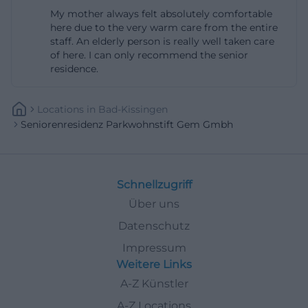
alles so, wie man es einrichtet; im Haus eröffnen
My mother always felt absolutely comfortable
here due to the very warm care from the entire
sich Angebote für Körper, Geist und Seele – von
staff. An elderly person is really well taken care
Vorträgen über Musikabende bis zu
of here. I can only recommend the senior
Gruppenaktivitäten. Neben den Wohnungen sind
residence.
die Freiräume entscheidend: Die 5,6 Hektar große
Parkanlage ist nicht nur Kulisse, sondern aktiver Teil
Locations
In
Bad-Kissingen
Seniorenresidenz Parkwohnstift Gem Gmbh
des Lebensalltags. Idyllische Wege führen zu
Blumeninseln und Teichen, Sitzgelegenheiten
laden zum Verweilen ein, und wer sich bewegen
möchte, findet Bocciabahn, Minigolf und Freiluft-
Schnellzugriff
Schach. Das Panorama-Hallenbad mit einem 10x20
Über uns
Meter Becken (angenehm temperiert) ermöglicht
Datenschutz
gelenkschonende Bewegung – allein oder in
Impressum
kleinen Runden. Ein weiterer Ankerpunkt für viele
Weitere Links
Bewohner ist die Kapelle, in der regelmäßig
A-Z Künstler
Gottesdienste beider Konfessionen stattfinden und
A-Z Locations