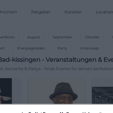
hrichten
Ratgeber
Künstler
Locatio
rferien
August
September
Oktober
nnt
Energiegeladen
Party
Unterwegs
Bad-kissingen
-
Veranstaltungen & Ev
st, Konzerte & Partys – finde Events für deinen perfekte