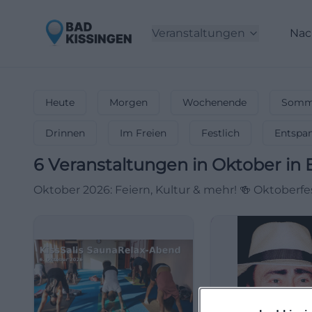
Veranstaltungen
Nac
Heute
Morgen
Wochenende
Somme
Drinnen
Im Freien
Festlich
Entspa
6
Veranstaltungen in Oktober
in
Oktober 2026: Feiern, Kultur & mehr! 🍻 Oktoberfe