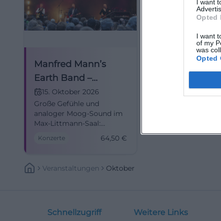
I want 
Advertis
Opted 
I want t
of my P
was col
Opted 
Manfred Mann’s
Earth Band –
Greatest Hits
15. Oktober 2026
Große Gefühle und
analoger Moog‑Sound im
Max‑Littmann‑Saal:
Manfred Mann’s Earth
64,50
€
Konzerte
Band mit
Greatest‑Hits‑Show.
15.10.2026, 20:00 Uhr,
Veranstaltungen
Oktober
Tickets ab 64,50 €.
Erleben, mitfiebern,
mitsingen. #BadKissingen
Schnellzugriff
Weitere Links