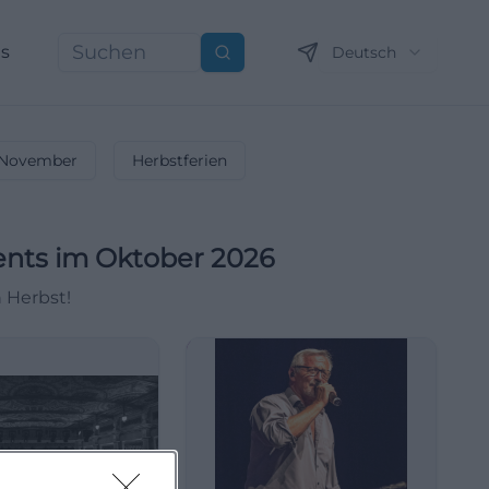
ns
Deutsch
Suchen
November
Herbstferien
ents im Oktober 2026
n Herbst!