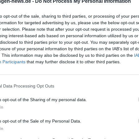
ngen-news.de -
Do Not Process My Personal Information
to opt-out of the sale, sharing to third parties, or processing of your per
formation for targeted advertising by us, please use the below opt-out s
r selection. Please note that after your opt-out request is processed y
enöre
Dave Davis –
Jewis
eing interest-based ads based on personal information utilized by us or
disclosed to third parties prior to your opt-out. You may separately opt-
egende
KONFETTI FÜR
Orches
losure of your personal information by third parties on the IAB’s list of
ALLE! im Kurtheater
6
10. Oktober 2026
14. Ok
. This information may also be disclosed by us to third parties on the
IA
konische
Konfetti für alle im
Ein beso
Bad Kissingen
Participants
that may further disclose it to other third parties.
lang: Drei
Kurtheater Bad Kissingen:
Konzerta
rotti im
Dave Davis liefert Humor
Kissinge
l.
mit Haltung, Nähe und
Chamber
44,00
€
Komödie
Konzerte
Uhr, ab
Spielfreude. Sa., 10.10.2026,
Munich sp
l Data Processing Opt Outs
rnmagie
20:00 Uhr. Barrierefrei,
Erlöserki
 sichern!
gute Parkoptionen.
intensiv
o opt-out of the Sharing of my personal data.
Lachen, Leichtigkeit, Live-
#Konzer
In
Erlebnis – jetzt Tickets
sichern! #DaveDavisLive
o opt-out of the Sale of my Personal Data.
In