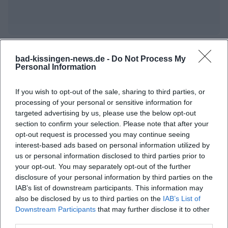
Häufig gestellte Fragen
bad-kissingen-news.de -
Do Not Process My
Personal Information
Wann beginnt die Franken Classic 2026?
If you wish to opt-out of the sale, sharing to third parties, or
processing of your personal or sensitive information for
targeted advertising by us, please use the below opt-out
Wo findet die Franken Classic 2026 statt?
section to confirm your selection. Please note that after your
opt-out request is processed you may continue seeing
interest-based ads based on personal information utilized by
Was kann man bei der Franken Classic erwarten?
us or personal information disclosed to third parties prior to
your opt-out. You may separately opt-out of the further
Wie viel kostet der Eintritt zur Franken Classic
disclosure of your personal information by third parties on the
IAB’s list of downstream participants. This information may
2026?
also be disclosed by us to third parties on the
IAB’s List of
Downstream Participants
that may further disclose it to other
Ist die Veranstaltung für Rollstuhlfahrer
third parties.