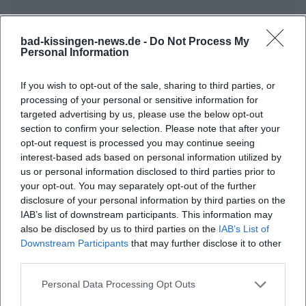
bad-kissingen-news.de -
Do Not Process My
Häufig gestellte Fragen
Personal Information
If you wish to opt-out of the sale, sharing to third parties, or
Wann sind die Öffnungszeiten der Messe?
processing of your personal or sensitive information for
targeted advertising by us, please use the below opt-out
section to confirm your selection. Please note that after your
Wo liegt das Messegelände?
opt-out request is processed you may continue seeing
interest-based ads based on personal information utilized by
us or personal information disclosed to third parties prior to
Was kann man auf der Expo erwarten?
your opt-out. You may separately opt-out of the further
disclosure of your personal information by third parties on the
Wie viel kostet der Eintritt?
IAB’s list of downstream participants. This information may
also be disclosed by us to third parties on the
IAB’s List of
Downstream Participants
that may further disclose it to other
Ist die Messe barrierefrei zugänglich?
third parties.
Personal Data Processing Opt Outs
Findet das Event bei jedem Wetter statt?