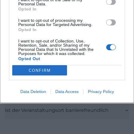
Häufig gestellte Fragen
Personal Data.
Opted In
I want to opt-out of processing my
Personal Data for Targeted Advertising.
Wann beginnt die Vorstellung
Opted In
I want to opt-out of Collection, Use,
Wie lange dauert die Aufführung
Retention, Sale, and/or Sharing of my
Personal Data that Is Unrelated with the
Purposes for which it was collected.
Opted Out
Gibt es eine Pause
CONFIRM
Wie viele Plätze hat das Kurtheater
Data Deletion
Data Access
Privacy Policy
Wie ist die Anreise und das Parken organisiert
Ist der Veranstaltungsort barrierefreundlich