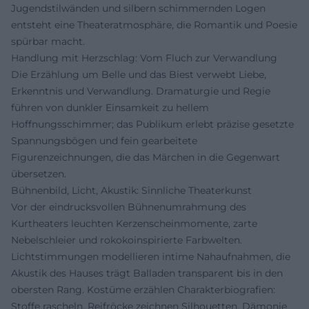
Jugendstilwänden und silbern schimmernden Logen
entsteht eine Theateratmosphäre, die Romantik und Poesie
spürbar macht.
Handlung mit Herzschlag: Vom Fluch zur Verwandlung
Die Erzählung um Belle und das Biest verwebt Liebe,
Erkenntnis und Verwandlung. Dramaturgie und Regie
führen von dunkler Einsamkeit zu hellem
Hoffnungsschimmer; das Publikum erlebt präzise gesetzte
Spannungsbögen und fein gearbeitete
Figurenzeichnungen, die das Märchen in die Gegenwart
übersetzen.
Bühnenbild, Licht, Akustik: Sinnliche Theaterkunst
Vor der eindrucksvollen Bühnenumrahmung des
Kurtheaters leuchten Kerzenscheinmomente, zarte
Nebelschleier und rokokoinspirierte Farbwelten.
Lichtstimmungen modellieren intime Nahaufnahmen, die
Akustik des Hauses trägt Balladen transparent bis in den
obersten Rang. Kostüme erzählen Charakterbiografien:
Stoffe rascheln, Reifröcke zeichnen Silhouetten, Dämonie